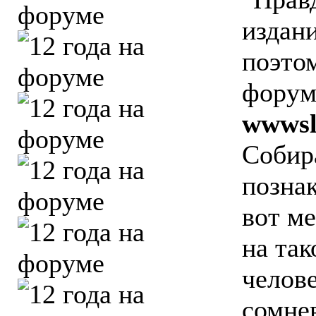
издани
поэто
форум
wwwsl
Собир
позна
вот ме
на так
челове
сомнев