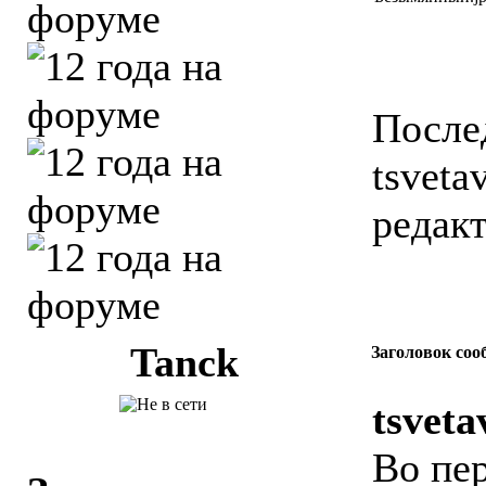
После
tsveta
редакт
Tanck
Заголовок соо
tsveta
Во пе