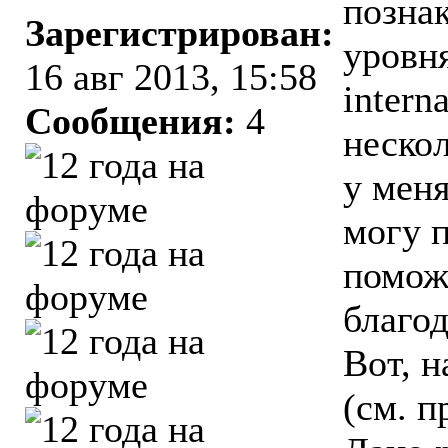
познак
Зарегистрирован:
уровня
16 авг 2013, 15:58
intern
Сообщения:
4
нескол
у меня
могу 
помож
благод
Вот, н
(см. п