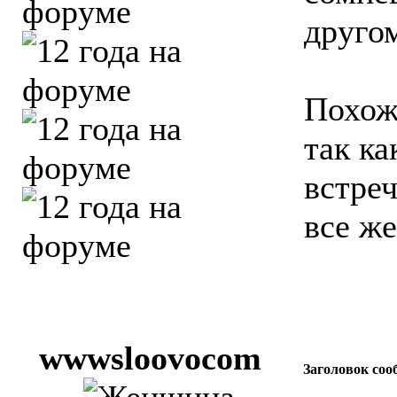
друго
Похоже
так ка
встреч
все же
wwwsloovocom
Заголовок соо