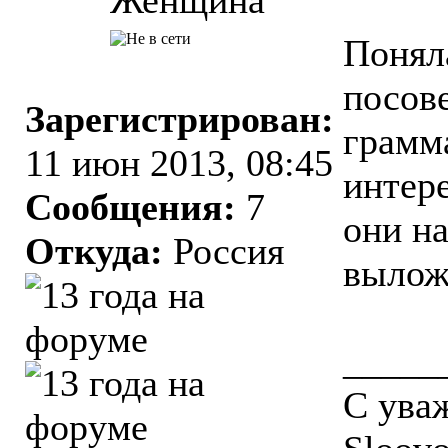
Понял
посове
Зарегистрирован:
грамм
11 июн 2013, 08:45
интере
Сообщения:
7
они н
Откуда:
Россия
выло
_____
С ува