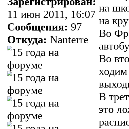
Зарегистрирован:
на шк
11 июн 2011, 16:07
на кру
Сообщения:
97
Во Фр
Откуда:
Nanterre
автобу
Во вт
ходим 
выход
В трет
это ло
распи