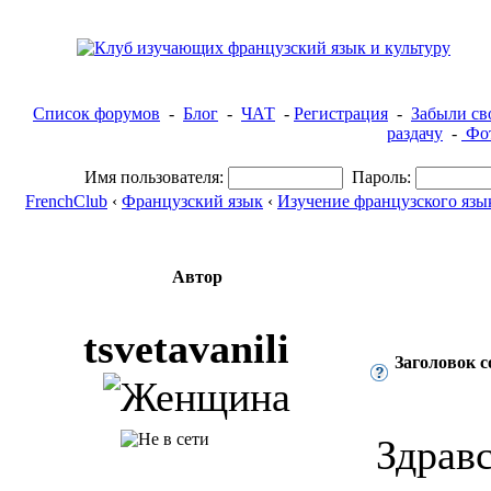
Список форумов
-
Блог
-
ЧАТ
-
Регистрация
-
Забыли св
раздачу
-
Фот
Имя пользователя:
Пароль:
FrenchClub
‹
Французский язык
‹
Изучение французского язы
Автор
tsvetavanili
Заголовок 
Здрав