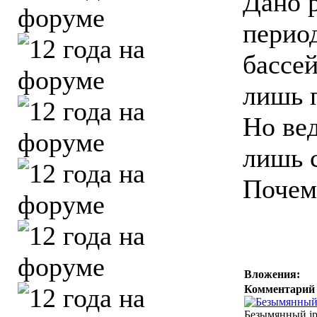
Дано 
перио
бассе
лишь 
Но вед
лишь с
Почем
Вложения:
Комментарий 
Безымянный.jpg