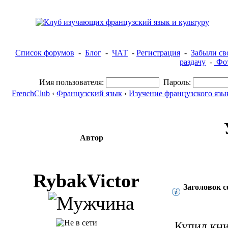
Список форумов
-
Блог
-
ЧАТ
-
Регистрация
-
Забыли св
раздачу
-
Фот
Имя пользователя:
Пароль:
FrenchClub
‹
Французский язык
‹
Изучение французского язы
Автор
RybakVictor
Заголовок 
Купил кни