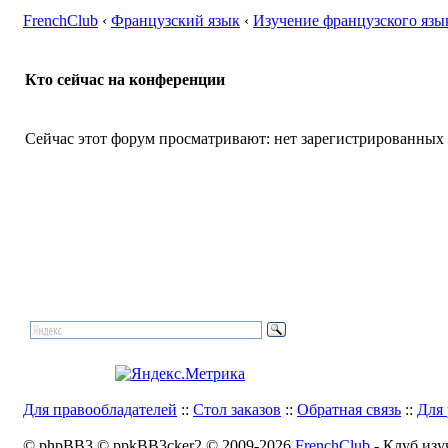
FrenchClub
‹
Французский язык
‹
Изучение французского язы
Кто сейчас на конференции
Сейчас этот форум просматривают: нет зарегистрированных п
Для правообладателей
::
Стол заказов
::
Обратная связь
::
Для 
© phpBB3 © ppkBB3cker2 © 2009-2026
FrenchClub
- Клуб изу