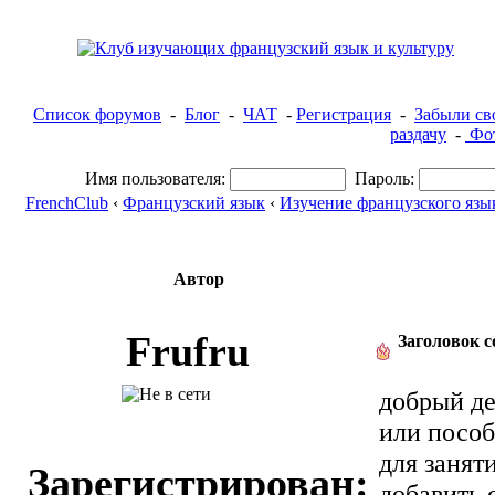
Список форумов
-
Блог
-
ЧАТ
-
Регистрация
-
Забыли св
раздачу
-
Фот
Имя пользователя:
Пароль:
FrenchClub
‹
Французский язык
‹
Изучение французского язы
Автор
Frufru
Заголовок 
добрый де
или пособ
для занят
Зарегистрирован:
добавить 