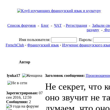
Список форумов
-
Блог
-
ЧАТ
-
Регистрация
-
Забыли св
раздачу
-
Фот
Имя пользователя:
Пароль:
FrenchClub
‹
Французский язык
‹
Изучение французского язы
Автор
lyuka17
Заголовок сообщения:
Произношени
Не секрет, что 
Зарегистрирован:
07
оно звучит не т
сен 2016, 12:59
Сообщения:
2
думаем, что оно