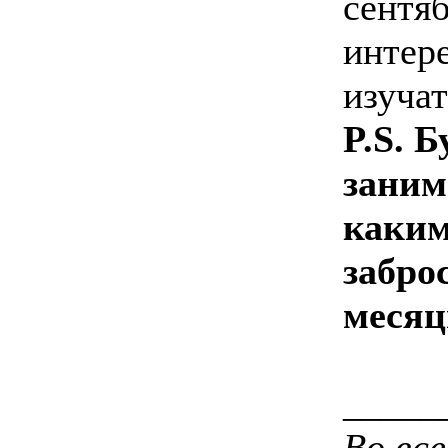
сентя
интер
изуча
P.S. Б
заним
каким
забро
месяц
_____
Во вс