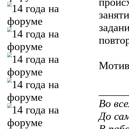
проис
заняти
задан
повто
Мотив
_____
Во вс
До са
В рабо