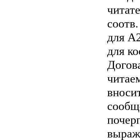
читате
соотв.
для А2
для к
Догова
читае
вноси
сообщ
почер
выраж