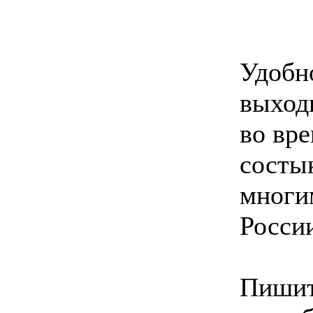
Удобно
выходн
во вре
состык
многи
Росси
Пишит