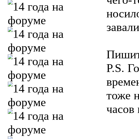
носил
завал
Пишит
P.S. Г
време
тоже н
часов 
_____