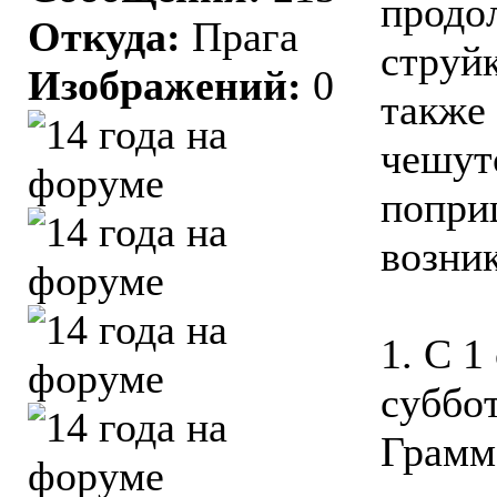
продо
Откуда:
Прага
струйк
Изображений:
0
также 
чешутс
попри
возни
1. С 1
суббот
Грамм