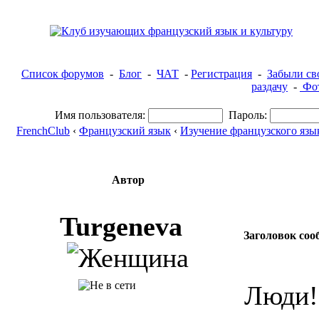
Список форумов
-
Блог
-
ЧАТ
-
Регистрация
-
Забыли св
раздачу
-
Фот
Имя пользователя:
Пароль:
FrenchClub
‹
Французский язык
‹
Изучение французского язы
Автор
Turgeneva
Заголовок соо
Люди!