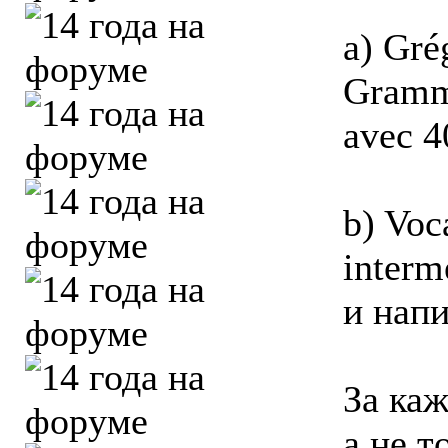
a) Gré
Gramma
avec 4
b) Voc
interm
и нап
За каж
а не т