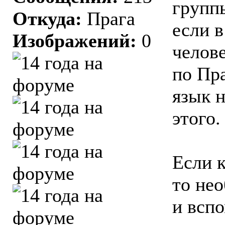
групп
Откуда:
Прага
если в
Изображений:
0
челов
по Пра
язык н
этого.
Если 
то не
и вспо