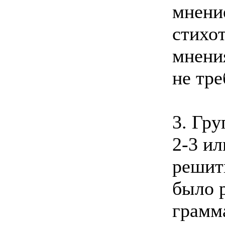
мнение
стихот
мнени
не тре
3. Гру
2-3 ил
решить
было 
грамм