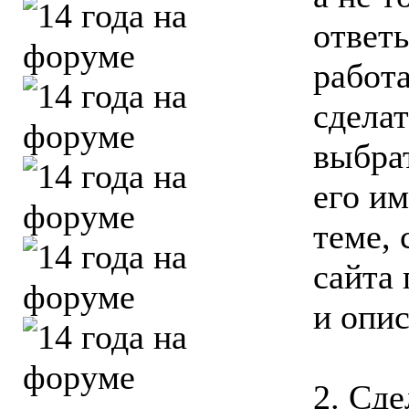
ответы
работ
сделат
выбрат
его им
теме, 
сайта 
и опис
2. Сд