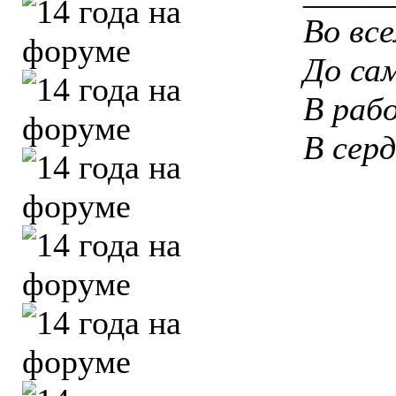
Во вс
До са
В рабо
В сер