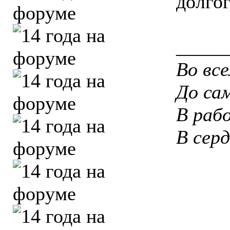
долго
_____
Во вс
До са
В рабо
В сер