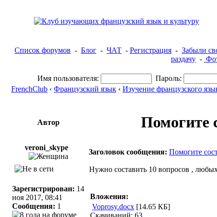
Список форумов
-
Блог
-
ЧАТ
-
Регистрация
-
Забыли св
раздачу
-
Фот
Имя пользователя:
Пароль:
FrenchClub
‹
Французский язык
‹
Изучение французского язы
Помогите 
Автор
veroni_skype
Заголовок сообщения:
Помогите сост
Нужно составить 10 вопросов , любы
Зарегистрирован:
14
Вложения:
ноя 2017, 08:41
Сообщения:
1
Voprosy.docx
[14.65 КБ]
Скачиваний: 63