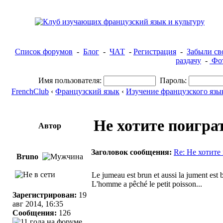
Список форумов
-
Блог
-
ЧАТ
-
Регистрация
-
Забыли св
раздачу
-
Фот
Имя пользователя:
Пароль:
FrenchClub
‹
Французский язык
‹
Изучение французского язы
Не хотите поиграт
Автор
Заголовок сообщения:
Re: Не хотите
Bruno
Le jumeau est brun et aussi la jument est 
L'homme a pêché le petit poisson...
Зарегистрирован:
19
авг 2014, 16:35
Сообщения:
126