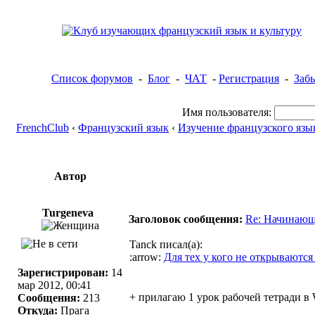
Список форумов
-
Блог
-
ЧАТ
-
Регистрация
-
Заб
Имя пользователя:
FrenchClub
‹
Французский язык
‹
Изучение французского язы
Автор
Turgeneva
Заголовок сообщения:
Re: Начинающ
Tanck писал(а):
:arrow:
Для тех у кого не открываютс
Зарегистрирован:
14
мар 2012, 00:41
+ прилагаю 1 урок рабочей тетради в 
Сообщения:
213
Откуда:
Прага