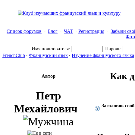
Список форумов
-
Блог
-
ЧАТ
-
Регистрация
-
Забыли сво
Фот
Имя пользователя:
Пароль:
FrenchClub
‹
Французский язык
‹
Изучение французского языка
Как д
Автор
Петр
Мехайлович
Заголовок соо