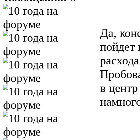
Да, кон
пойдет 
расхода
Пробова
в цент
намного