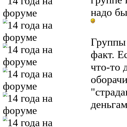
надо бы
Группы 
факт. Е
что-то 
оборач
"страд
деньгам