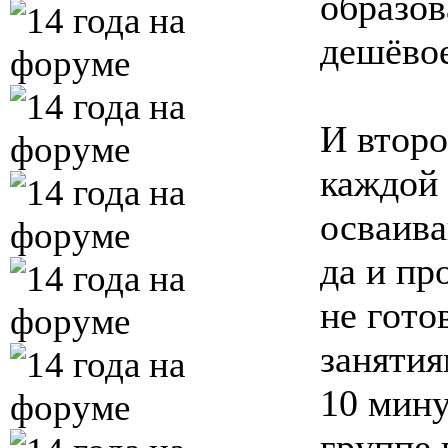
образов
дешёвое
И второ
каждой 
осваива
да и пр
не гото
занятия
10 мину
группе 