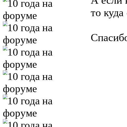
А если 
то куда
Спасибо