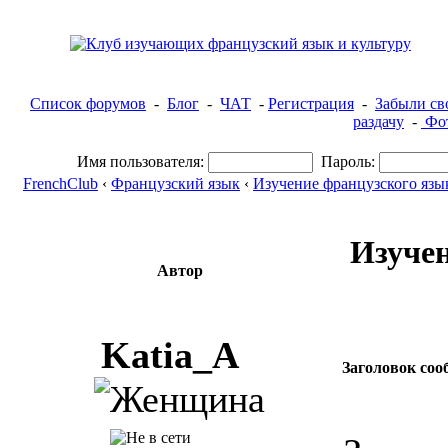
Список форумов
-
Блог
-
ЧАТ
-
Регистрация
-
Забыли св
раздачу
-
Фот
Имя пользователя:
Пароль:
FrenchClub
‹
Французский язык
‹
Изучение французского язы
Изучен
Автор
Katia_A
Заголовок соо