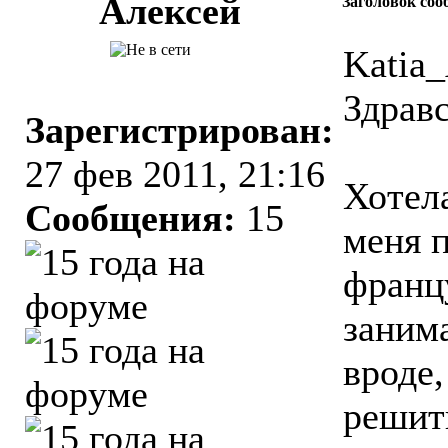
Алексей
Заголовок соо
Katia_
Здрав
Зарегистрирован:
27 фев 2011, 21:16
Хотела
Сообщения:
15
меня 
франц
занима
вроде,
решить