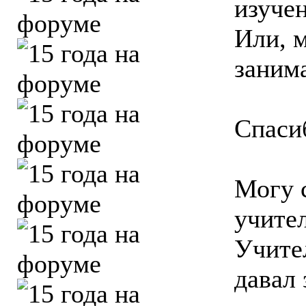
изуче
Или, 
занима
Спаси
Могу с
учител
Учител
давал 