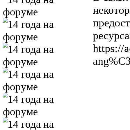
некотор
предост
ресурс
https:/
ang%C