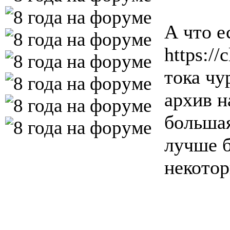
А что е
https:/
тока чу
архив н
большая
лучше б
некотор