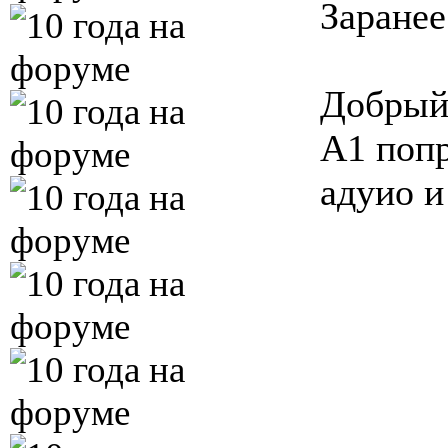
Заранее
Добрый
А1 попр
адуио и