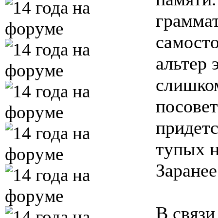
граммат
самосто
альтер 
слишком
посовет
придетс
тупых н
Заранее
В связи