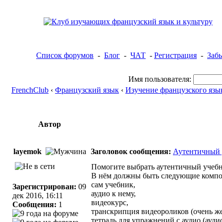
Список форумов
-
Блог
-
ЧАТ
-
Регистрация
-
Заб
Имя пользователя:
FrenchClub
‹
Французский язык
‹
Изучение французского язы
Автор
layemok
Заголовок сообщения:
Аутентичный 
Помогите выбрать аутентичный учебн
В нём должны быть следующие компо
сам учебник,
Зарегистрирован:
09
аудио к нему,
дек 2016, 16:11
видеокурс,
Сообщения:
1
транскрипция видеороликов (очень же
тетрадь для упражнений с аудио (аудио