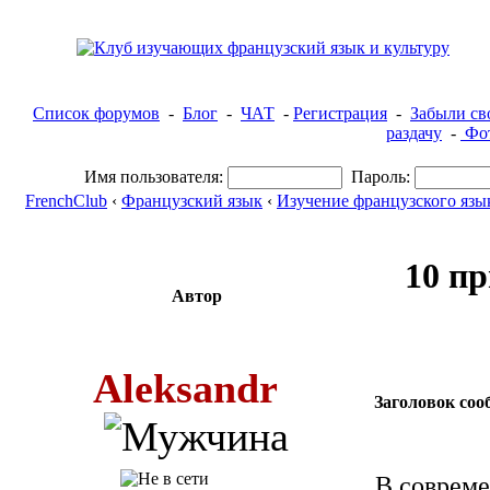
Список форумов
-
Блог
-
ЧАТ
-
Регистрация
-
Забыли св
раздачу
-
Фот
Имя пользователя:
Пароль:
FrenchClub
‹
Французский язык
‹
Изучение французского язы
10 п
Автор
Aleksandr
Заголовок соо
В соврем