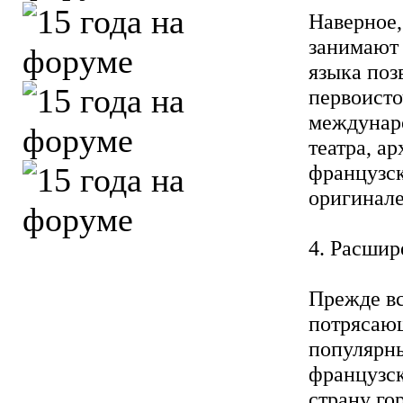
Наверное,
занимают 
языка поз
первоисто
междунаро
театра, а
французск
оригинале
4. Расшир
Прежде вс
потрясающ
популярны
французск
страну го