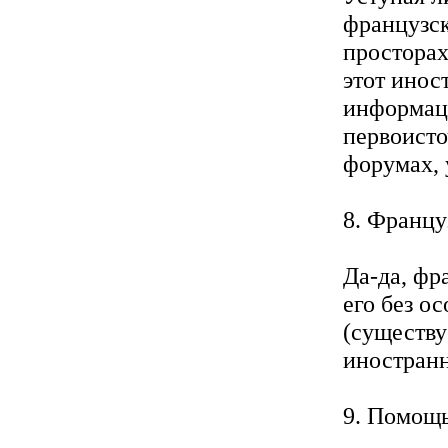
французс
просторах
этот инос
информац
первоисто
форумах, 
8. Францу
Да-да, фр
его без о
(существу
иностранн
9. Помощь