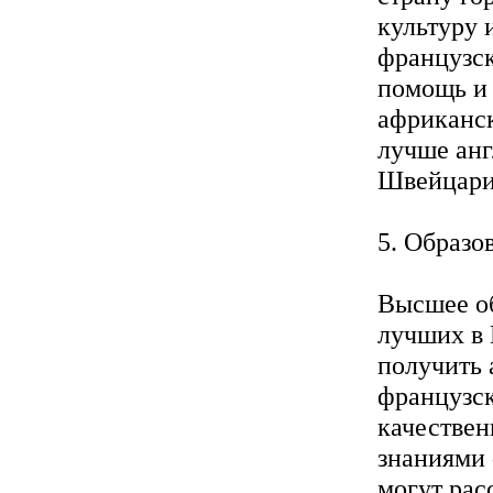
культуру 
французск
помощь и 
африканск
лучше анг
Швейцарии
5. Образо
Высшее об
лучших в 
получить 
французск
качествен
знаниями 
могут рас