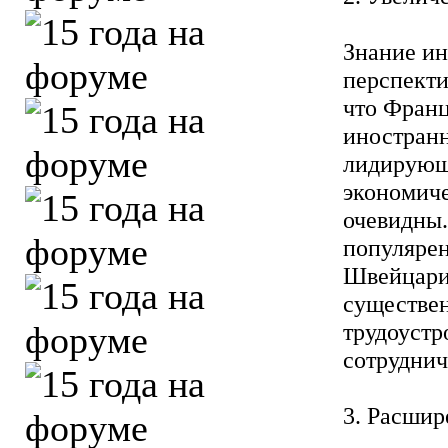
Знание ин
перспекти
что Франц
иностранн
лидирующи
экономиче
очевидны.
популярен
Швейцария
существе
трудоустр
сотруднич
3. Расшир