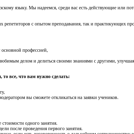
зскому языку
. Мы надеемся, среди вас есть действующие или по
 репетиторов с опытом преподавания, так и практикующих про
с основной профессией,
любимым делом и делиться своими знаниями с другими, улучшая
 то все, что вам нужно сделать:
ту,
модератором вы сможете откликаться на заявки учеников.
 стоимости одного занятия.
дели после проведения первого занятия.
случае, если есть договоренность о дальнейшем сотрудничестве: 