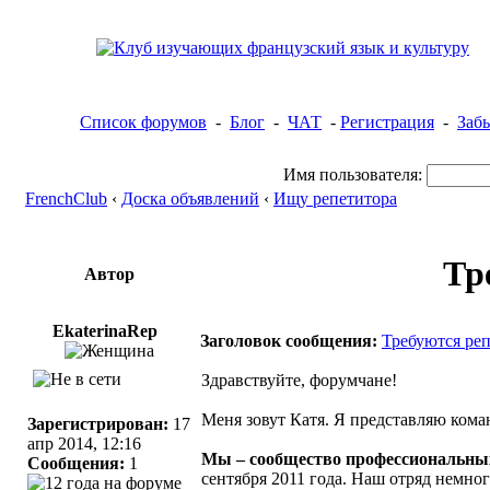
Список форумов
-
Блог
-
ЧАТ
-
Регистрация
-
Заб
Имя пользователя:
FrenchClub
‹
Доска объявлений
‹
Ищу репетитора
Тр
Автор
EkaterinaRep
Заголовок сообщения:
Требуются ре
Здравствуйте, форумчане!
Меня зовут Катя. Я представляю кома
Зарегистрирован:
17
апр 2014, 12:16
Мы – сообщество профессиональны
Сообщения:
1
сентября 2011 года. Наш отряд немно