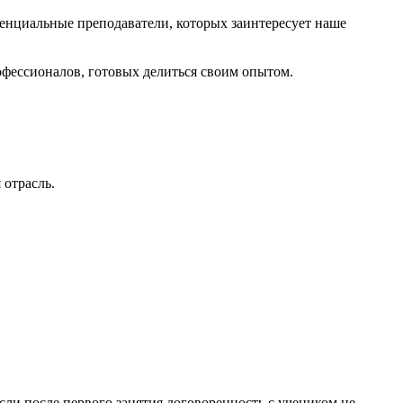
тенциальные преподаватели, которых заинтересует наше
фессионалов, готовых делиться своим опытом.
 отрасль.
если после первого занятия договоренность с учеником не