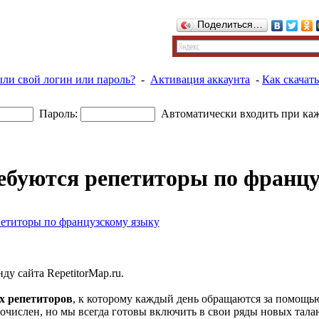
Поделиться…
ыли свой логин или пароль?
-
Активация аккаунта
-
Как скачать
Пароль:
Автоматически входить при ка
ебуются репетиторы по францу
петиторы по французскому языку
нду сайта
RepetitorMap.ru
.
х репетиторов
, к которому каждый день обращаются за помощь
гочислен, но мы всегда готовы включить в свои ряды новых тал