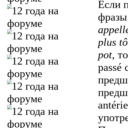
Если 
фраз
appell
plus t
pot
, т
passé
предш
предш
antéri
употре