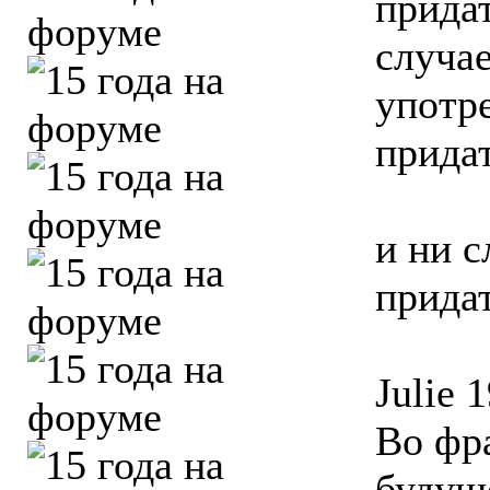
прида
случа
употре
прида
и ни с
прида
Julie 
Во фра
будущ