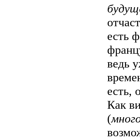
будущ
отчаст
есть 
франц
ведь у
време
есть, 
Как ви
(
мног
возмож