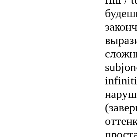
будешь
закон
вырази
сложн
subjon
infini
наруш
(заве
оттенк
прост