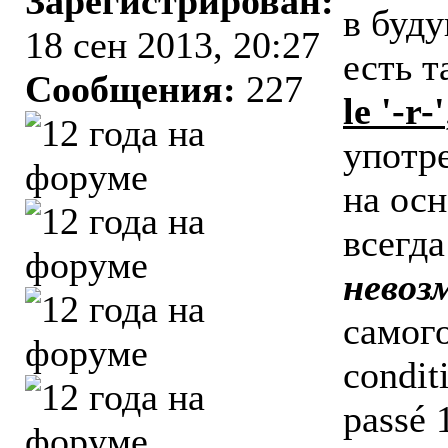
Зарегистрирован:
в буд
18 сен 2013, 20:27
есть т
Сообщения:
227
le '-r-'
употр
на осн
всегда
невоз
самого
condit
passé 