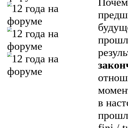
Почем
предш
будуще
прошл
резуль
закон
отнош
момент
в наст
прошло
fini / 