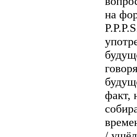
вопрос
на фор
P.P.P.
употр
будущ
говор
будущ
факт,
собир
времен
/ ушёл