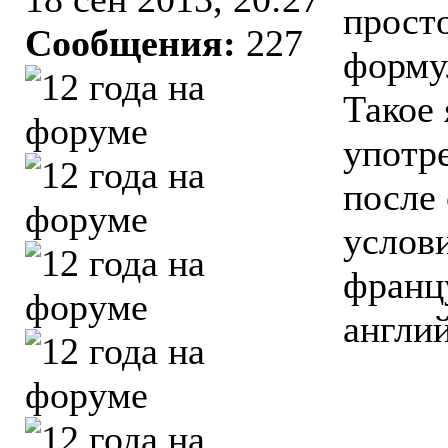
прост
Сообщения:
227
форму
Такое 
употр
после 
услови
францу
англи