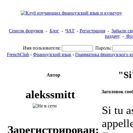
Список форумов
-
Блог
-
ЧАТ
-
Регистрация
-
Забыли св
раздачу
-
Фот
Имя пользователя:
Пароль:
FrenchClub
‹
Французский язык
‹
Грамматика французского я
"Si
Автор
alekssmitt
Заголовок соо
Si tu a
appell
Зарегистрирован: