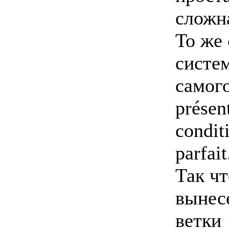
сложн
То же 
систем
самого
présent
conditi
parfait
Так чт
вынес
ветки