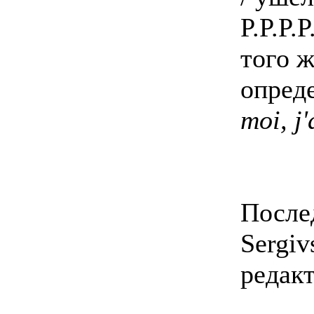
P.P.P.
того 
опред
moi, j'
После
Sergiv
редакт