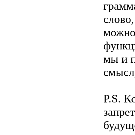
грамма
слово,
можно
функци
мы и 
смысл
P.S. К
запре
будуще