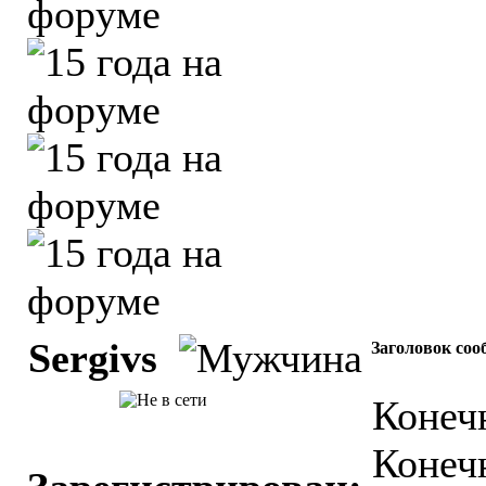
Sergivs
Заголовок соо
Конечн
Конеч