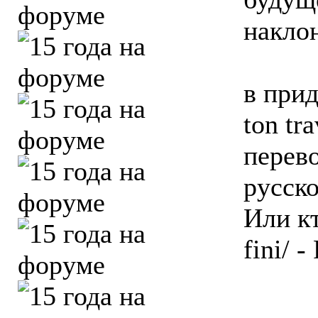
накло
в прид
ton tra
перев
русско
Или кт
fini/ 