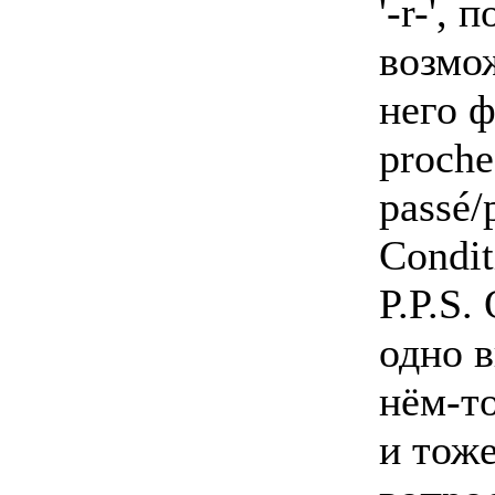
'-r-',
возмо
него ф
proche
passé/
Condit
P.P.S.
одно в
нём-то
и тож