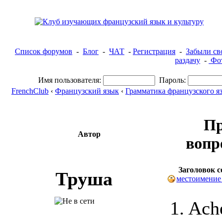
Список форумов
-
Блог
-
ЧАТ
-
Регистрация
-
Забыли св
раздачу
-
Фот
Имя пользователя:
Пароль:
FrenchClub
‹
Французский язык
‹
Грамматика французского я
Пр
Автор
вопр
Заголовок 
Труша
местоимение 
1. Ach