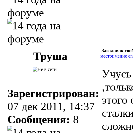
Заголовок соо
Труша
местоимение en
Учусь 
,толь
Зарегистрирован:
этого 
07 дек 2011, 14:37
сталк
Сообщения:
8
сложн