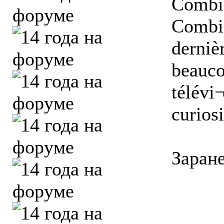
Combie
Combie
derniè
beauco
télévi
curiosi
Заране