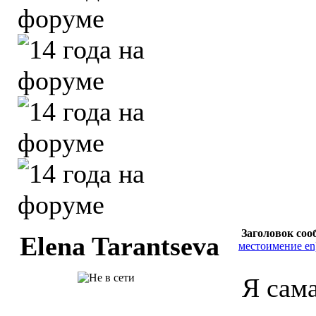
Заголовок соо
Elena Tarantseva
местоимение en
Я сама