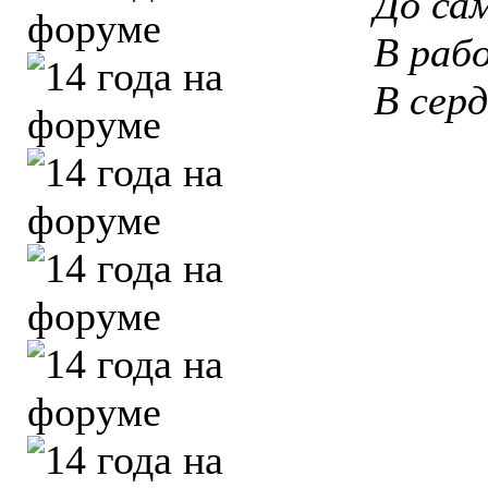
До са
В рабо
В сер