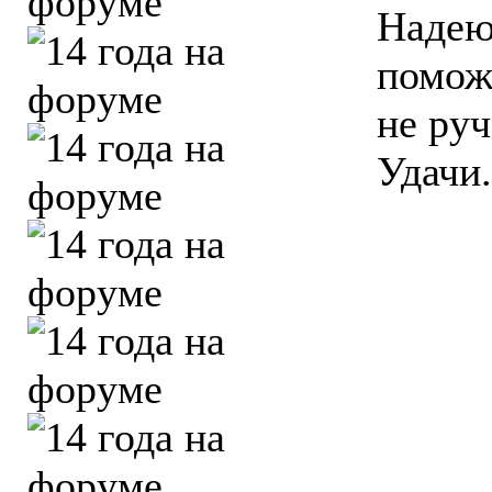
Надеюс
помо
не ру
Удачи.