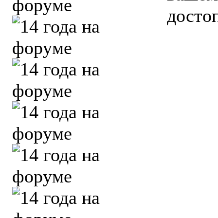
досто