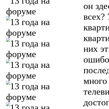
он зде
всех? 
кварти
кварти
них эт
ошибо
послед
много
телеви
досто