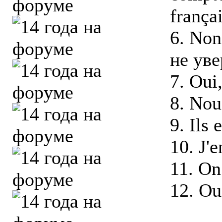
françai
6. Non,
не уве
7. Oui
8. Nou
9. Ils 
10. J'
11. On
12. Ou