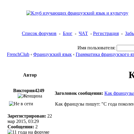
Список форумов
-
Блог
-
ЧАТ
-
Регистрация
-
Заб
Имя пользователя:
FrenchClub
‹
Французский язык
‹
Грамматика французского я
К
Автор
Виктория4249
Заголовок сообщения:
Как французы 
Как французы пишут: "С года поколе
Зарегистрирован:
22
мар 2015, 03:29
Сообщения:
2