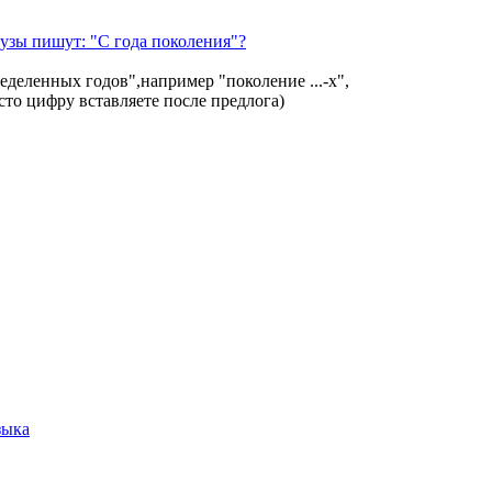
узы пишут: "С года поколения"?
деленных годов",например "поколение ...-х",
просто цифру вставляете после предлога)
зыка