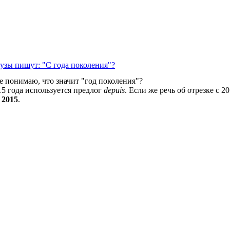
узы пишут: "С года поколения"?
е понимаю, что значит "год поколения"?
15 года используется предлог
depuis
. Если же речь об отрезке с 2
 2015
.