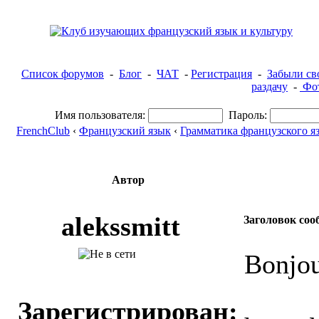
Список форумов
-
Блог
-
ЧАТ
-
Регистрация
-
Забыли св
раздачу
-
Фот
Имя пользователя:
Пароль:
FrenchClub
‹
Французский язык
‹
Грамматика французского я
Автор
alekssmitt
Заголовок соо
Bonjou
Зарегистрирован: