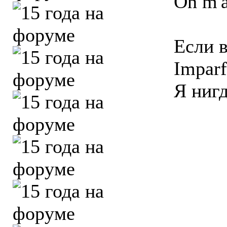
On m'a 
Если в
Imparf
Я нигд