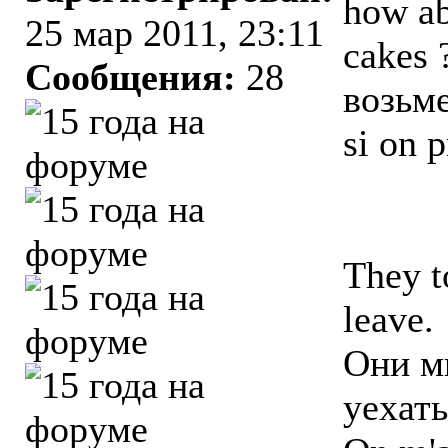
how ab
25 мар 2011, 23:11
cakes 
Сообщения:
28
возьм
si on 
They t
leave.
Они мн
уехать