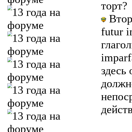
торт?
Второ
futur 
глагол
imparf
здесь 
должн
непос
дейст