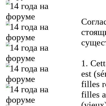
Согла
стоящи
сущес
1. Cett
est (sé
filles 
filles 
(vieux