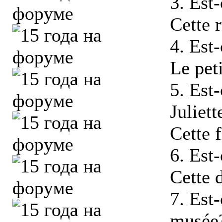
3. Est-
Cette r
4. Est-
Le peti
5. Est-
Juliett
Cette f
6. Est-
Cette d
7. Est
musée