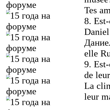
Tes am
8. Est
Daniel
Даниел
elle R
9. Est-
de leu
La clin
leur m