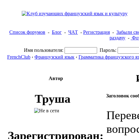
Список форумов
-
Блог
-
ЧАТ
-
Регистрация
-
Забыли св
раздачу
-
Фот
Имя пользователя:
Пароль:
FrenchClub
‹
Французский язык
‹
Грамматика французского я
Автор
Труша
Заголовок соо
Перев
вопро
Зарегистрирован: