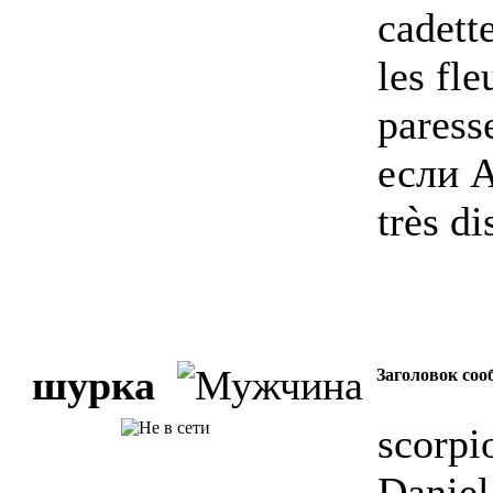
cadette
les fle
paress
если А
très di
шурка
Заголовок соо
scorpi
Daniel