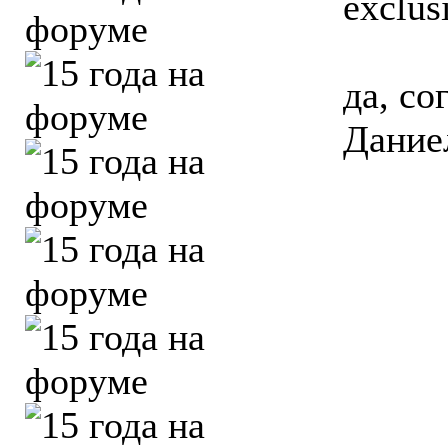
exclus
да, со
Дание