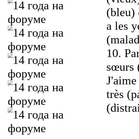
(bleu) 
a les y
(malad
10. Par
sœurs (
J'aime 
très (p
(distrai