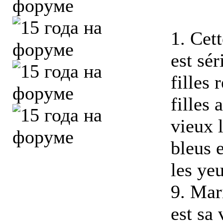
1. Cett
est sér
filles 
filles 
vieux 
bleus e
les ye
9. Mar
est sa 