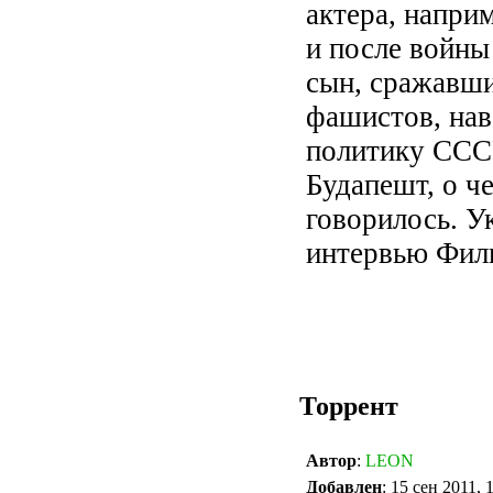
актера, напри
и после войны
сын, сражавши
фашистов, нав
политику СССР
Будапешт, о че
говорилось. У
интервью Фили
Торрент
Автор
:
LEON
Добавлен
: 15 сен 2011, 