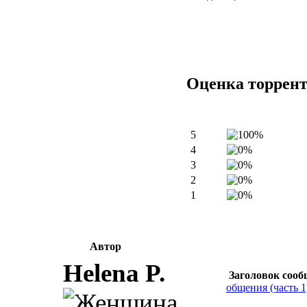
Оценка торрен
5
4
3
2
1
Автор
Helena P.
Заголовок сооб
общения (часть 1