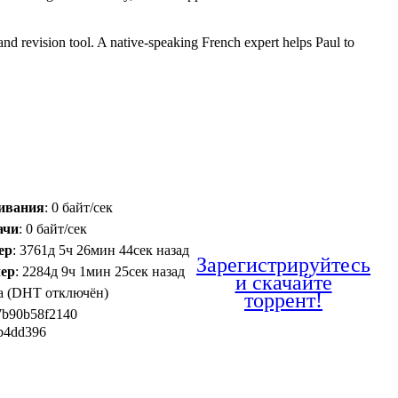
nd revision tool. A native-speaking French expert helps Paul to
чивания
: 0 байт/сек
ачи
: 0 байт/сек
ер
: 3761д 5ч 26мин 44сек назад
Зарегистрируйтесь
чер
: 2284д 9ч 1мин 25сек назад
и скачайте
Да (DHT отключён)
торрент!
7b90b58f2140
b4dd396