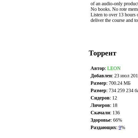
of an audio-only product
No books. No rote memor
Listen to over 13 hours 
deliver the course and t
Торрент
Автор
:
LEON
Добавлен
: 23 июл 201
Размер
: 700.24 МБ
Размер
: 734 259 234 б
Сидеров
: 12
Личеров
: 18
Скачали
: 136
Здоровье
: 66%
Раздающих
:
9
%