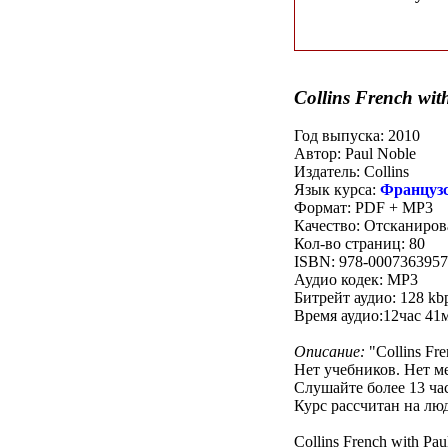
Collins French wit
Год выпуска: 2010
Автор: Paul Noble
Издатель: Collins
Язык курса:
Французс
Формат: PDF + MP3
Качество: Отсканиро
Кол-во страниц: 80
ISBN: 978-0007363957
Аудио кодек: MP3
Битрейт аудио: 128 kb
Время аудио:12час 41
Описание:
"Collins Fr
Нет учебников. Нет м
Слушайте более 13 ча
Курс рассчитан на лю
Collins French with Paul