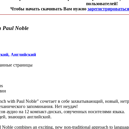
пользователей!
Чтобы начать скачивать Вам нужно
зарегистрироватьс
h Paul Noble
кий, Английский
ванные страницы
ps
мин
ench with Paul Noble" cочетает в себе захватывающий, новый, н
еханического запоминания. Нет неудач!
сов аудио на 12 компакт-дисках, озвученных носителями языка.
дей, знающих английский.
 Noble combines an exciting, new non-traditional approach to language