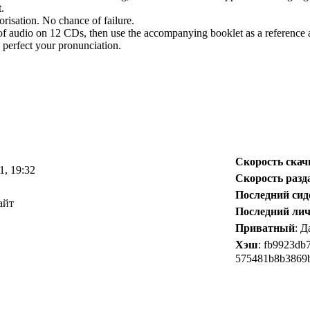
.
isation. No chance of failure.
of audio on 12 CDs, then use the accompanying booklet as a reference a
o perfect your pronunciation.
Скорость ска
1, 19:32
Скорость разд
Последний сид
айт
Последний ли
Приватный
: 
Хэш
: fb9923db
575481b8b3869