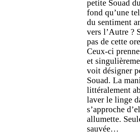
petite Souad d
fond qu’une tel
du sentiment a
vers l’Autre ? 
pas de cette ore
Ceux-ci prennen
et singulièreme
voit désigner p
Souad. La maniè
littéralement ab
laver le linge 
s’approche d’el
allumette. Seul
sauvée…