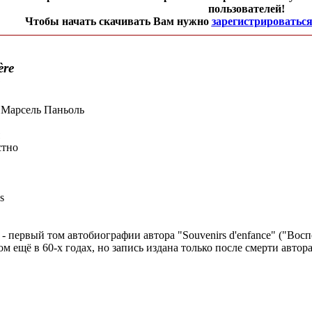
пользователей!
Чтобы начать скачивать Вам нужно
зарегистрироватьс
ère
а
/ Марсель Паньоль
стно
s
e" - первый том автобиографии автора "Souvenirs d'enfance" ("Вос
м ещё в 60-х годах, но запись издана только после смерти автора