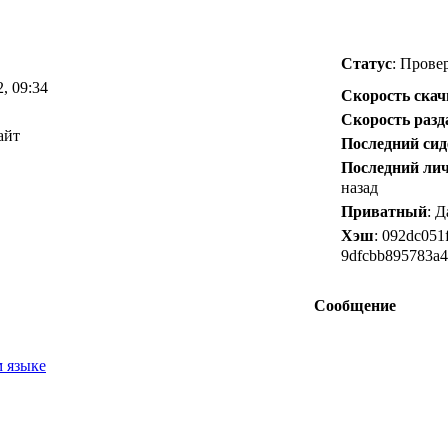
Статус
: Прове
2, 09:34
Скорость ска
Скорость разд
айт
Последний сид
Последний ли
назад
Приватный
: 
Хэш
: 092dc051
9dfcbb895783a
Сообщение
 языке