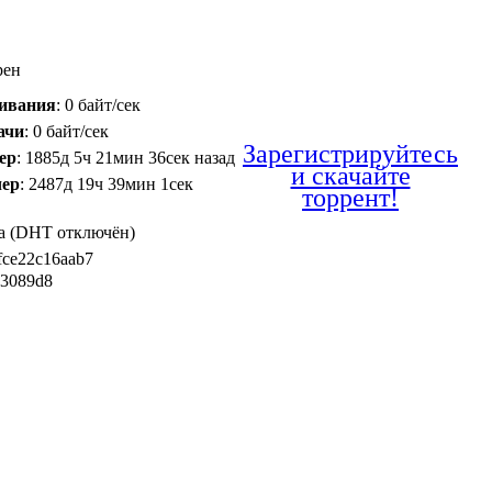
рен
чивания
: 0 байт/сек
ачи
: 0 байт/сек
Зарегистрируйтесь
ер
: 1885д 5ч 21мин 36сек назад
и скачайте
чер
: 2487д 19ч 39мин 1сек
торрент!
Да (DHT отключён)
fce22c16aab7
43089d8