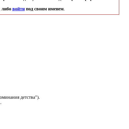
я
либо
войти
под своим именем
.
поминания детства").
.