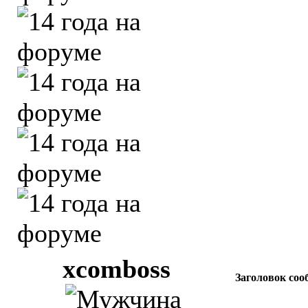
xcomboss
Заголовок соо