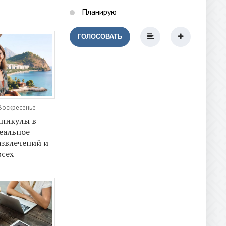
Планирую
ГОЛОСОВАТЬ
 Воскресенье
аникулы в
еальное
азвлечений и
всех