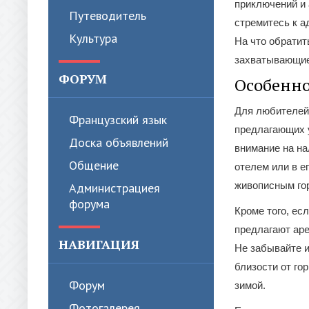
приключений и 
Путеводитель
стремитесь к а
Культура
На что обратит
захватывающие
ФОРУМ
Особенно
Для любителей
Французский язык
предлагающих у
Доска объявлений
внимание на на
Общение
отелем или в е
живописным гор
Администрациея
форума
Кроме того, ес
предлагают аре
НАВИГАЦИЯ
Не забывайте и
близости от го
Форум
зимой.
Фотогалерея