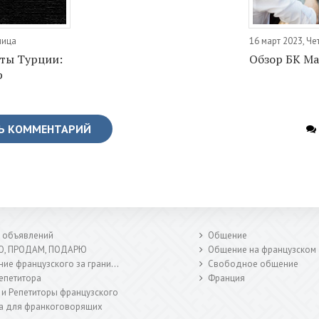
ница
16 март 2023, Че
ты Турции:
Обзор БК М
р
Ь КОММЕНТАРИЙ
 объявлений
Общение
Ю, ПРОДАМ, ПОДАРЮ
Общение на французском
ие французского за границей
Свободное общение
епетитора
Франция
 и Репетиторы французского
а для франкоговорящих