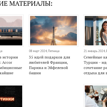
ИЕ МАТЕРИАЛЫ:
да
08 март 2024, Пятница
21 январь 2024,
в истории
35 идей подарков для
Семейные к
: Accor
любителей Франции,
Турции – ид
амбициозные
Парижа и Эйфелевой
сочетание р
ижайшие
башни
отдыха для 