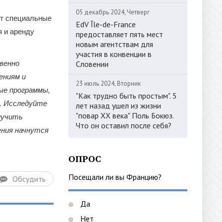
05 декабрь 2024, Четверг
ют специальные
EdV Île-de-France
я и аренду
предоставляет пять мест
новым агентствам для
участия в конвенции в
венно
Словении
ениям и
23 июль 2024, Вторник
ые программы,
"Как трудно быть простым". 5
я. Исследуйте
лет назад ушел из жизни
"повар ХХ века" Поль Бокюз.
лучить
Что он оставил после себя?
ения начнутся
ОПРОС
Посещали ли вы Францию?
Обсудить
Да
Нет