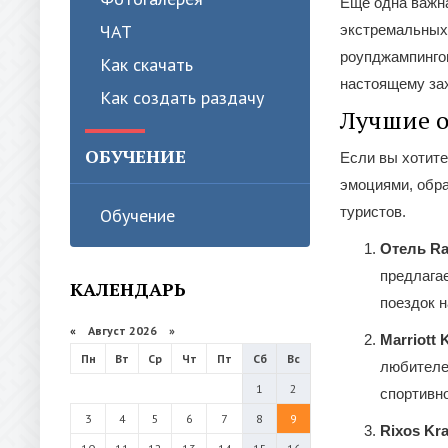
Еще одна важна
ЧАТ
экстремальных 
роупджампингом
Как скачать
настоящему за
Как создать раздачу
Лучшие о
ОБУЧЕНИЕ
Если вы хотите
эмоциями, обр
туристов.
Обучение
Отель Ra
предлагае
КАЛЕНДАРЬ
поездок н
«
Август 2026 »
Marriott 
Пн
Вт
Ср
Чт
Пт
Сб
Вс
любителе
1
2
спортивн
3
4
5
6
7
8
9
Rixos Kr