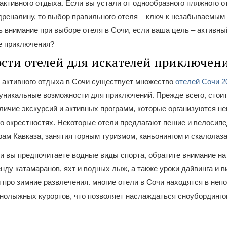
активного отдыха. Если вы устали от однообразного пляжного о
дреналину, то выбор правильного отеля – ключ к незабываемым
ь внимание при выборе отеля в Сочи, если ваша цель – активны
 приключения?
сти отелей для искателей приключен
 активного отдыха в Сочи существует множество
отелей Сочи 2
никальные возможности для приключений. Прежде всего, стоит
личие экскурсий и активных программ, которые организуются н
го окрестностях. Некоторые отели предлагают пешие и велосип
ам Кавказа, занятия горным туризмом, каньонингом и скалолаз
ли вы предпочитаете водные виды спорта, обратите внимание на
нду катамаранов, яхт и водных лыж, а также уроки дайвинга и 
 про зимние развлечения. многие отели в Сочи находятся в неп
рнолыжных курортов, что позволяет наслаждаться сноубординг