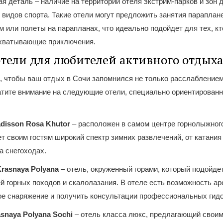
я деталь – наличие на территории отеля экстрим-парков и зон 
видов спорта. Такие отели могут предложить занятия параплан
 или полеты на парапланах, что идеально подойдет для тех, кт
хватывающие приключения.
тели для любителей активного отдыха
, чтобы ваш отдых в Сочи запомнился не только расслаблением
атите внимание на следующие отели, специально ориентированн
disson Rosa Khutor
– расположен в самом центре горнолыжного
т своим гостям широкий спектр зимних развлечений, от катания
а снегоходах.
Krasnaya Polyana
– отель, окруженный горами, который подойде
й горных походов и скалолазания. В отеле есть возможность а
ое снаряжение и получить консультации профессиональных гидо
asnaya Polyana Sochi
– отель класса люкс, предлагающий своим