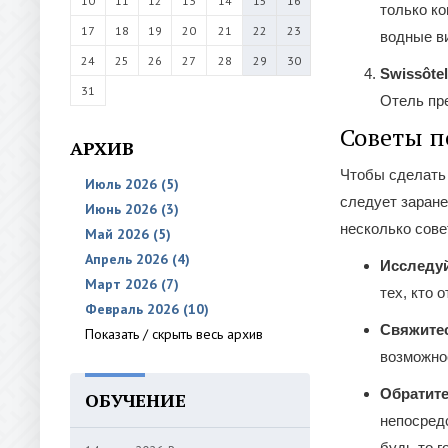
10
11
12
13
14
15
16
только к
17
18
19
20
21
22
23
водные ви
24
25
26
27
28
29
30
Swissôtel
31
Отель пре
Советы п
АРХИВ
Чтобы сделать
Июль 2026 (5)
следует заране
Июнь 2026 (3)
несколько сове
Май 2026 (5)
Апрель 2026 (4)
Исследу
Март 2026 (7)
тех, кто 
Февраль 2026 (10)
Свяжите
Показать / скрыть весь архив
возможно
Обратите
ОБУЧЕНИЕ
непосредс
будь то г