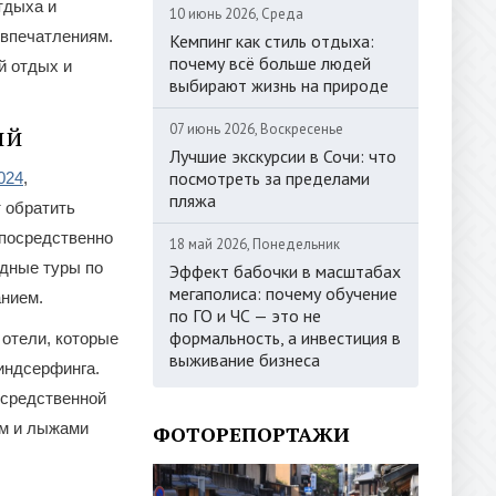
тдыха и
10 июнь 2026, Среда
 впечатлениям.
Кемпинг как стиль отдыха:
почему всё больше людей
й отдых и
выбирают жизнь на природе
ий
07 июнь 2026, Воскресенье
Лучшие экскурсии в Сочи: что
посмотреть за пределами
024
,
пляжа
 обратить
епосредственно
18 май 2026, Понедельник
едные туры по
Эффект бабочки в масштабах
мегаполиса: почему обучение
анием.
по ГО и ЧС — это не
формальность, а инвестиция в
 отели, которые
выживание бизнеса
виндсерфинга.
осредственной
ом и лыжами
ФОТОРЕПОРТАЖИ