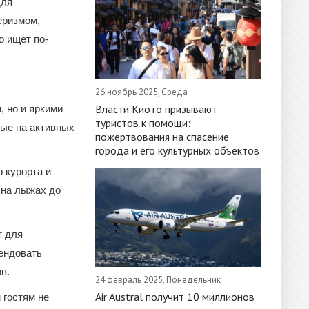
для
еризмом,
о ищет по-
26 ноябрь 2025, Среда
Власти Киото призывают
, но и яркими
туристов к помощи:
ые на активных
пожертвования на спасение
города и его культурных объектов
 курорта и
 на лыжах до
т для
рендовать
в.
24 февраль 2025, Понедельник
Air Austral получит 10 миллионов
 гостям не