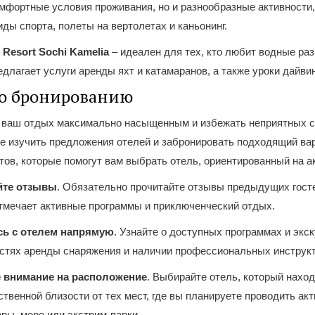
омфортные условия проживания, но и разнообразные активности
ды спорта, полеты на вертолетах и каньонинг.
 Resort Sochi Kamelia
– идеален для тех, кто любит водные ра
длагает услуги аренды яхт и катамаранов, а также уроки дайвин
о бронированию
 ваш отдых максимально насыщенным и избежать неприятных с
е изучить предложения отелей и забронировать подходящий вар
тов, которые помогут вам выбрать отель, ориентированный на а
йте отзывы
. Обязательно прочитайте отзывы предыдущих гост
отмечает активные программы и приключенческий отдых.
сь с отелем напрямую
. Узнайте о доступных программах и экск
стях аренды снаряжения и наличии профессиональных инструкт
 внимание на расположение
. Выбирайте отель, который наход
твенной близости от тех мест, где вы планируете проводить ак
оры, море или экстрим-парки.