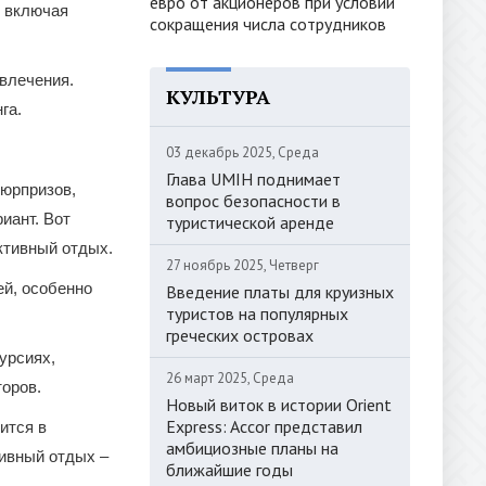
евро от акционеров при условии
, включая
сокращения числа сотрудников
звлечения.
КУЛЬТУРА
га.
03 декабрь 2025, Среда
Глава UMIH поднимает
юрпризов,
вопрос безопасности в
иант. Вот
туристической аренде
ктивный отдых.
27 ноябрь 2025, Четверг
ей, особенно
Введение платы для круизных
туристов на популярных
греческих островах
урсиях,
26 март 2025, Среда
оров.
Новый виток в истории Orient
Express: Accor представил
ится в
амбициозные планы на
тивный отдых –
ближайшие годы