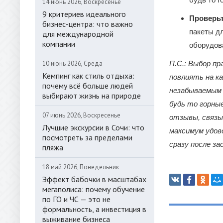
14 июнь 2026, Воскресенье
9 критериев идеального
Проверьт
бизнес-центра: что важно
пакеты д
для международной
компании
оборудов
10 июнь 2026, Среда
П.С.: Выбор п
Кемпинг как стиль отдыха:
повлиять на к
почему всё больше людей
незабываемым 
выбирают жизнь на природе
будь то горны
07 июнь 2026, Воскресенье
отзывы, связы
Лучшие экскурсии в Сочи: что
максимум удов
посмотреть за пределами
сразу после за
пляжа
18 май 2026, Понедельник
Эффект бабочки в масштабах
мегаполиса: почему обучение
по ГО и ЧС — это не
формальность, а инвестиция в
выживание бизнеса