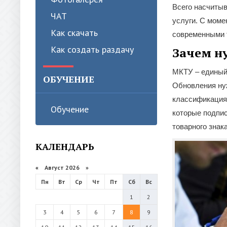
Всего насчитыва
ЧАТ
услуги. С моме
Как скачать
современными 
Как создать раздачу
Зачем н
МКТУ – единый 
ОБУЧЕНИЕ
Обновления ну
классификация 
Обучение
которые подпи
товарного знака
КАЛЕНДАРЬ
«
Август 2026 »
Пн
Вт
Ср
Чт
Пт
Сб
Вс
1
2
3
4
5
6
7
8
9