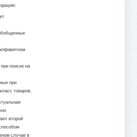
ндации:
ет
 обобщенные
 алфавитном
 при поиске на
жные при
 класс товаров.
ктуальная
жно
ают второй
 способом
вном случае в