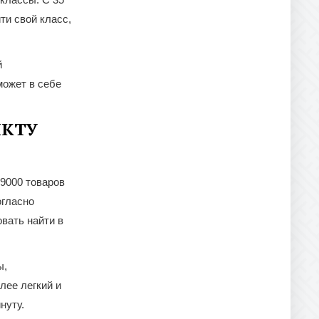
ти свой класс,
й
может в себе
МКТУ
9000 товаров
огласно
вать найти в
ы,
лее легкий и
нуту.