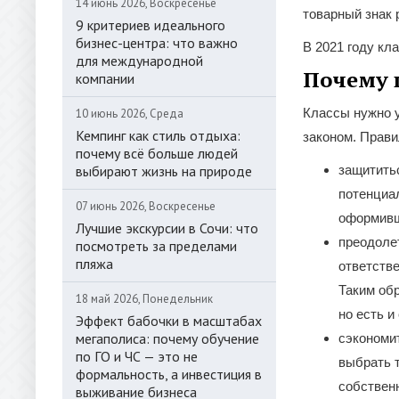
14 июнь 2026, Воскресенье
товарный знак 
9 критериев идеального
бизнес-центра: что важно
В 2021 году кл
для международной
Почему 
компании
Классы нужно у
10 июнь 2026, Среда
Кемпинг как стиль отдыха:
законом. Прави
почему всё больше людей
выбирают жизнь на природе
защититьс
потенциал
07 июнь 2026, Воскресенье
оформивш
Лучшие экскурсии в Сочи: что
преодоле
посмотреть за пределами
пляжа
ответстве
Таким об
18 май 2026, Понедельник
но есть 
Эффект бабочки в масштабах
мегаполиса: почему обучение
сэкономит
по ГО и ЧС — это не
выбрать 
формальность, а инвестиция в
собствен
выживание бизнеса