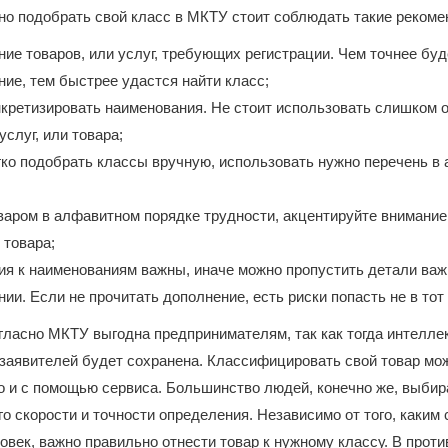
о подобрать свой класс в МКТУ стоит соблюдать такие рекоме
ие товаров, или услуг, требующих регистрации. Чем точнее буд
ие, тем быстрее удастся найти класс;
нкретизировать наименования. Не стоит использовать слишком
услуг, или товара;
гко подобрать классы вручную, использовать нужно перечень в
варом в алфавитном порядке трудности, акцентируйте внимание
 товара;
ия к наименованиям важны, иначе можно пропустить детали ва
ии. Если не прочитать дополнение, есть риски попасть не в тот
гласно МКТУ выгодна предпринимателям, так как тогда интелле
заявителей будет сохранена. Классифицировать свой товар мо
 и с помощью сервиса. Большинство людей, конечно же, выбир
его скорости и точности определения. Независимо от того, каким
овек, важно правильно отнести товар к нужному классу. В проти