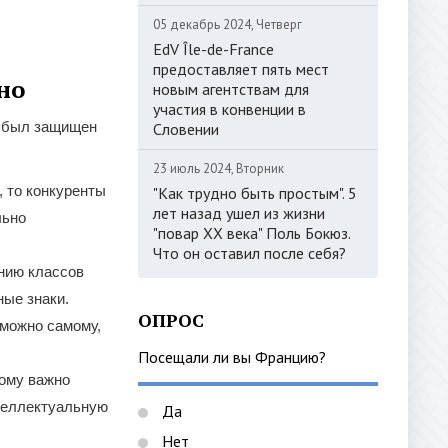
05 декабрь 2024, Четверг
EdV Île-de-France
предоставляет пять мест
но
новым агентствам для
участия в конвенции в
и был защищен
Словении
23 июль 2024, Вторник
, то конкуренты
"Как трудно быть простым". 5
лет назад ушел из жизни
льно
"повар ХХ века" Поль Бокюз.
Что он оставил после себя?
ению классов
ные знаки.
ОПРОС
 можно самому,
Посещали ли вы Францию?
тому важно
нтеллектуальную
Да
Нет