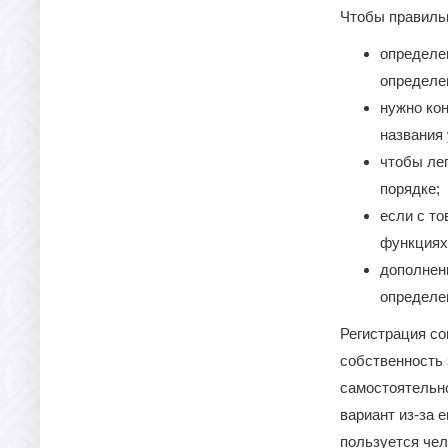
Чтобы правильн
определен
определен
нужно ко
названия 
чтобы ле
порядке;
если с то
функциях
дополнен
определен
Регистрация со
собственность 
самостоятельно
вариант из-за 
пользуется чел