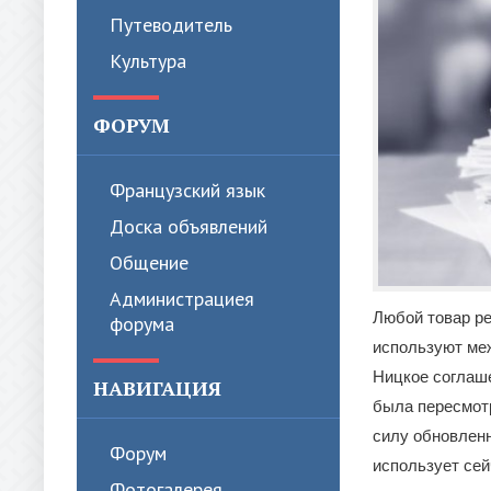
Путеводитель
Культура
ФОРУМ
Французский язык
Доска объявлений
Общение
Администрациея
Любой товар ре
форума
используют меж
Ницкое соглаше
НАВИГАЦИЯ
была пересмотр
силу обновле
Форум
использует сей
Фотогалерея