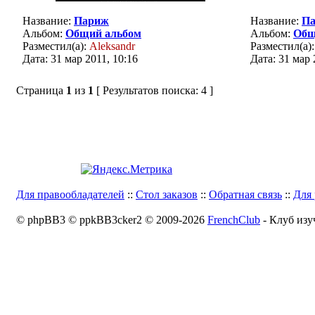
Название:
Париж
Название:
П
Альбом:
Общий альбом
Альбом:
Общ
Разместил(а):
Aleksandr
Разместил(а)
Дата: 31 мар 2011, 10:16
Дата: 31 мар 
Страница
1
из
1
[ Результатов поиска: 4 ]
Для правообладателей
::
Стол заказов
::
Обратная связь
::
Для 
© phpBB3 © ppkBB3cker2 © 2009-2026
FrenchClub
- Клуб изу