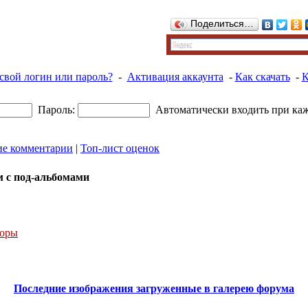
Поделиться…
свой логин или пароль?
-
Активация аккаунта
-
Как скачать
-
К
Пароль:
Автоматически входить при ка
ие комментарии
|
Топ-лист оценок
 с под-альбомами
торы
Последние изображения загруженные в галерею форума